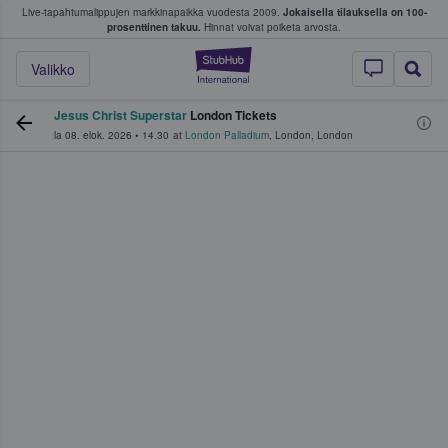
Live-tapahtumalippujen markkinapaikka vuodesta 2009.
Jokaisella tilauksella on 100-
 fanit ostavat ja myyvät lippuja
prosenttinen takuu.
Hinnat voivat poiketa arvosta.
StubHub - missä fa
Valikko
Jesus Christ Superstar
London Tickets
la 08. elok. 2026
•
14.30
at
London Palladium
,
London
,
London