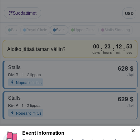
Suodattimet
USD
Box
Royal Circle
Stalls
Upper Circle
Stalls Standing
00
23
12
53
:
:
:
Aiotko jättää tämän väliin?
days
hours
min
sec
Stalls
628 $
Rivi
R
1 - 2 lippua
/ kpl
Nopea toimitus
Stalls
629 $
Rivi
P
1 - 2 lippua
/ kpl
Nopea toimitus
Event information