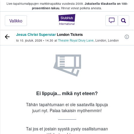
Live-tapahtumalippujen markkinapaikka vuodesta 2009.
Jokaisella tilauksella on 100-
 fanit ostavat ja myyvät lippuja
prosenttinen takuu.
Hinnat voivat poiketa arvosta.
StubHub - missä fa
Valikko
Jesus Christ Superstar
London Tickets
to 10. jouluk. 2026
•
14.30
at
Theatre Royal Drury Lane
,
London
,
London
Ei lippuja... mikä nyt eteen?
Tähän tapahtumaan ei ole saatavilla lippuja
juuri nyt. Palaa takaisin myöhemmin!
Tai jos et jostain syystä pysty osallistumaan