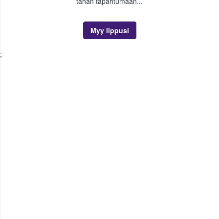
tähän tapahtumaan...
Myy lippusi
;