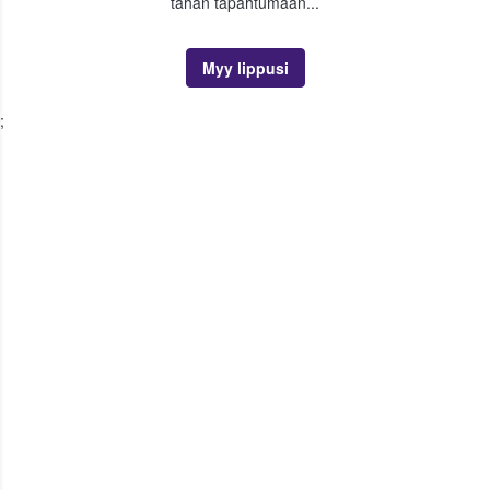
tähän tapahtumaan...
Myy lippusi
;