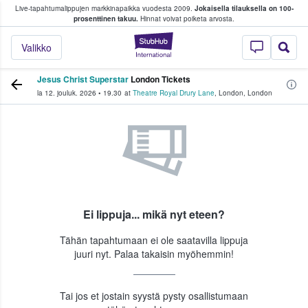
Live-tapahtumalippujen markkinapaikka vuodesta 2009.
Jokaisella tilauksella on 100-
 fanit ostavat ja myyvät lippuja
prosenttinen takuu.
Hinnat voivat poiketa arvosta.
StubHub - missä fa
Valikko
Jesus Christ Superstar
London Tickets
la 12. jouluk. 2026
•
19.30
at
Theatre Royal Drury Lane
,
London
,
London
Ei lippuja... mikä nyt eteen?
Tähän tapahtumaan ei ole saatavilla lippuja
juuri nyt. Palaa takaisin myöhemmin!
Tai jos et jostain syystä pysty osallistumaan