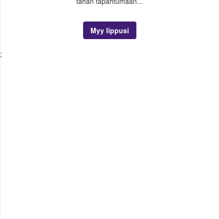
tähän tapahtumaan...
Myy lippusi
;