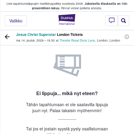
Live-tapahtumalippujen markkinapaikka vuodesta 2009.
Jokaisella tilauksella on 100-
 fanit ostavat ja myyvät lippuja
prosenttinen takuu.
Hinnat voivat poiketa arvosta.
StubHub - missä fa
Valikko
Jesus Christ Superstar
London Tickets
ma 14. jouluk. 2026
•
19.30
at
Theatre Royal Drury Lane
,
London
,
London
Ei lippuja... mikä nyt eteen?
Tähän tapahtumaan ei ole saatavilla lippuja
juuri nyt. Palaa takaisin myöhemmin!
Tai jos et jostain syystä pysty osallistumaan