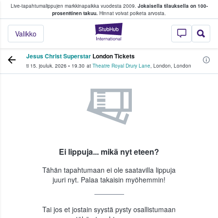
Live-tapahtumalippujen markkinapaikka vuodesta 2009.
Jokaisella tilauksella on 100-
 fanit ostavat ja myyvät lippuja
prosenttinen takuu.
Hinnat voivat poiketa arvosta.
StubHub - missä fa
Valikko
Jesus Christ Superstar
London Tickets
ti 15. jouluk. 2026
•
19.30
at
Theatre Royal Drury Lane
,
London
,
London
Ei lippuja... mikä nyt eteen?
Tähän tapahtumaan ei ole saatavilla lippuja
juuri nyt. Palaa takaisin myöhemmin!
Tai jos et jostain syystä pysty osallistumaan