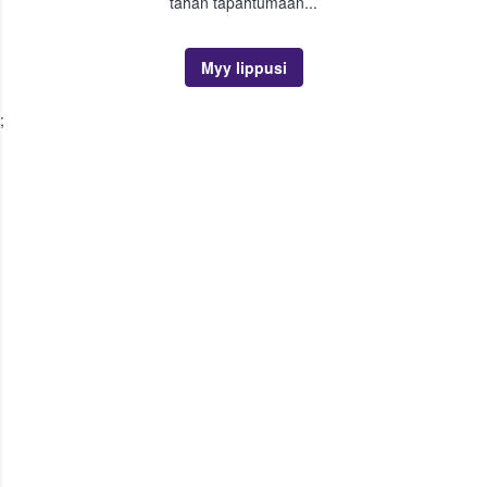
tähän tapahtumaan...
Myy lippusi
;