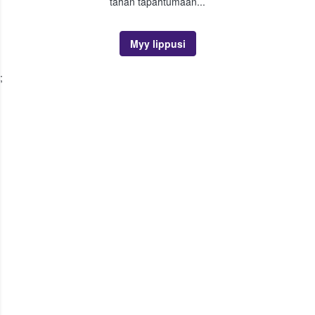
tähän tapahtumaan...
Myy lippusi
;