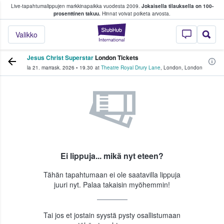
Live-tapahtumalippujen markkinapaikka vuodesta 2009.
Jokaisella tilauksella on 100-
 fanit ostavat ja myyvät lippuja
prosenttinen takuu.
Hinnat voivat poiketa arvosta.
StubHub - missä fa
Valikko
Jesus Christ Superstar
London Tickets
la 21. marrask. 2026
•
19.30
at
Theatre Royal Drury Lane
,
London
,
London
Ei lippuja... mikä nyt eteen?
Tähän tapahtumaan ei ole saatavilla lippuja
juuri nyt. Palaa takaisin myöhemmin!
Tai jos et jostain syystä pysty osallistumaan