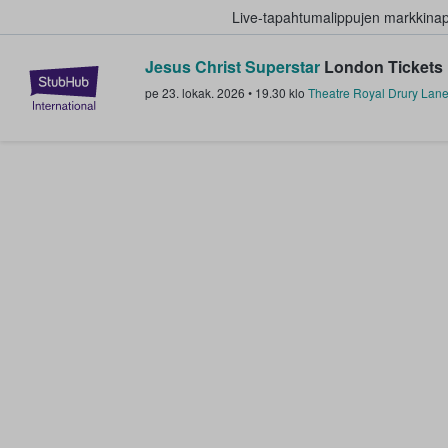
Live-tapahtumalippujen markkina
Jesus Christ Superstar
London Tickets
StubHub - missä fanit ostavat ja
pe 23. lokak. 2026
•
19.30
klo
Theatre Royal Drury Lan