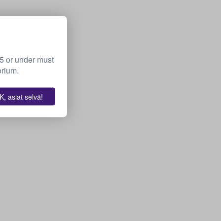
15 or under must
orium.
, asiat selvä!