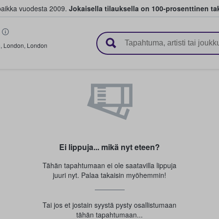
paikka vuodesta 2009.
Jokaisella tilauksella on 100-prosenttinen ta
 myyvät lippuja
e
,
London
,
London
Ei lippuja... mikä nyt eteen?
Tähän tapahtumaan ei ole saatavilla lippuja
juuri nyt. Palaa takaisin myöhemmin!
Tai jos et jostain syystä pysty osallistumaan
tähän tapahtumaan...