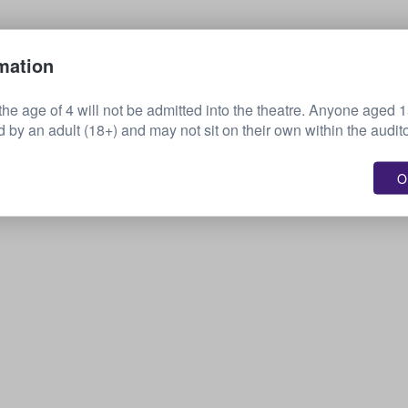
Myy lippusi
mation
the age of 4 will not be admitted into the theatre. Anyone aged 
by an adult (18+) and may not sit on their own within the audit
OK