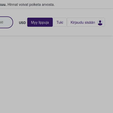
kuu.
Hinnat voivat poiketa arvosta.
Myy lippuja
Tuki
Kirjaudu sisään
USD