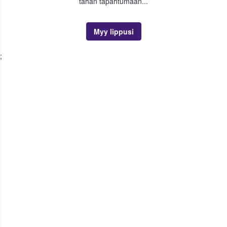
tähän tapahtumaan...
Myy lippusi
;