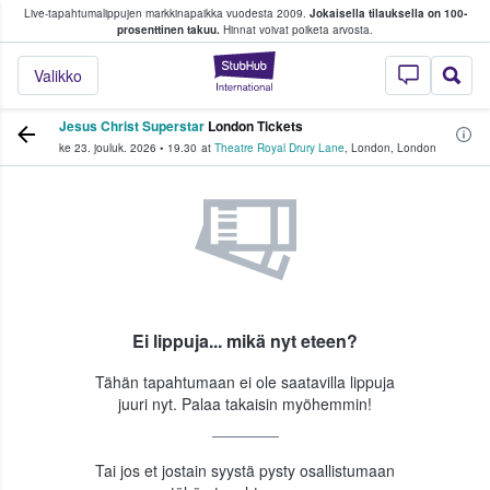
Live-tapahtumalippujen markkinapaikka vuodesta 2009.
Jokaisella tilauksella on 100-
 fanit ostavat ja myyvät lippuja
prosenttinen takuu.
Hinnat voivat poiketa arvosta.
StubHub - missä fa
Valikko
Jesus Christ Superstar
London Tickets
ke 23. jouluk. 2026
•
19.30
at
Theatre Royal Drury Lane
,
London
,
London
Ei lippuja... mikä nyt eteen?
Tähän tapahtumaan ei ole saatavilla lippuja
juuri nyt. Palaa takaisin myöhemmin!
Tai jos et jostain syystä pysty osallistumaan