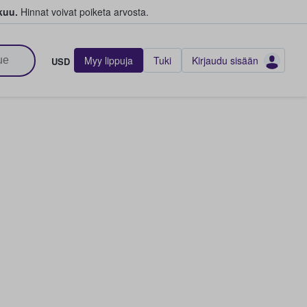
kuu.
Hinnat voivat poiketa arvosta.
Myy lippuja
Tuki
Kirjaudu sisään
USD