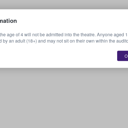
Myy lippusi
mation
the age of 4 will not be admitted into the theatre. Anyone aged 
by an adult (18+) and may not sit on their own within the audit
OK