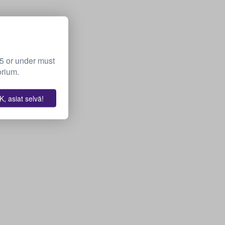
15 or under must
orium.
, asiat selvä!