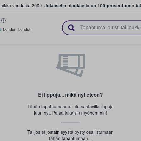
paikka vuodesta 2009.
Jokaisella tilauksella on 100-prosenttinen ta
 myyvät lippuja
e
,
London
,
London
Ei lippuja... mikä nyt eteen?
Tähän tapahtumaan ei ole saatavilla lippuja
juuri nyt. Palaa takaisin myöhemmin!
Tai jos et jostain syystä pysty osallistumaan
tähän tapahtumaan...