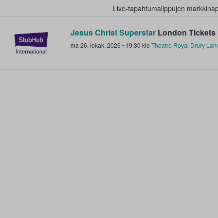
Live-tapahtumalippujen markkina
Jesus Christ Superstar
London Tickets
StubHub - missä fanit ostavat ja
ma 26. lokak. 2026
•
19.30
klo
Theatre Royal Drury Lan