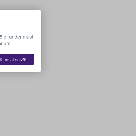
15 or under must
orium.
, asiat selvä!