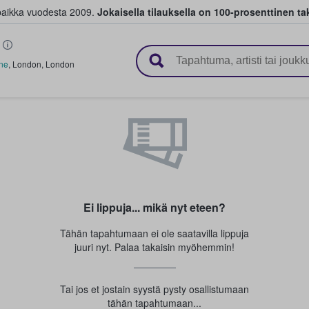
paikka vuodesta 2009.
Jokaisella tilauksella on 100-prosenttinen ta
 myyvät lippuja
ane
,
London
,
London
Ei lippuja... mikä nyt eteen?
Tähän tapahtumaan ei ole saatavilla lippuja
juuri nyt. Palaa takaisin myöhemmin!
Tai jos et jostain syystä pysty osallistumaan
tähän tapahtumaan...