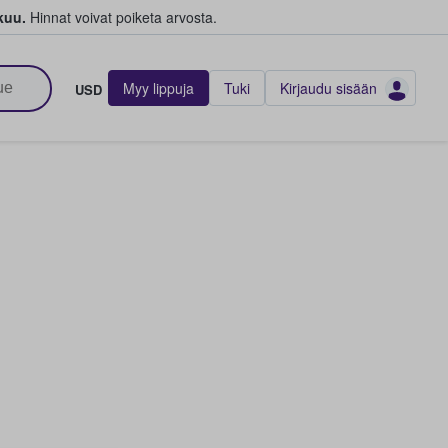
kuu.
Hinnat voivat poiketa arvosta.
Myy lippuja
Tuki
Kirjaudu sisään
USD