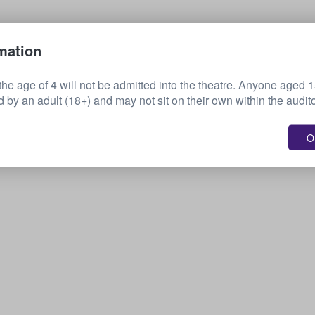
Myy lippusi
mation
the age of 4 will not be admitted into the theatre. Anyone aged 
by an adult (18+) and may not sit on their own within the audit
OK