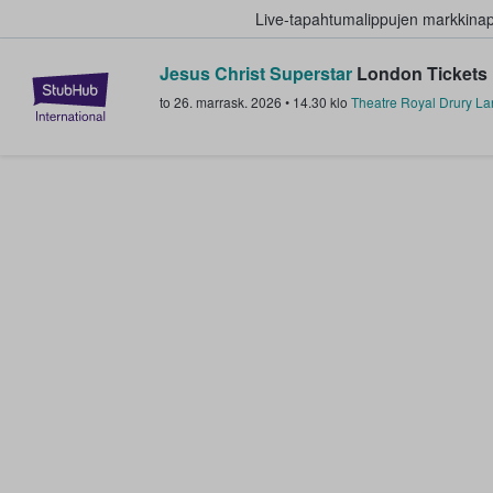
Live-tapahtumalippujen markkina
Jesus Christ Superstar
London Tickets
StubHub - missä fanit ostavat ja
to 26. marrask. 2026
•
14.30
klo
Theatre Royal Drury L