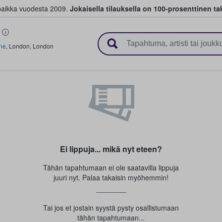
paikka vuodesta 2009.
Jokaisella tilauksella on 100-prosenttinen ta
 myyvät lippuja
ane
,
London
,
London
Ei lippuja... mikä nyt eteen?
Tähän tapahtumaan ei ole saatavilla lippuja
juuri nyt. Palaa takaisin myöhemmin!
Tai jos et jostain syystä pysty osallistumaan
tähän tapahtumaan...