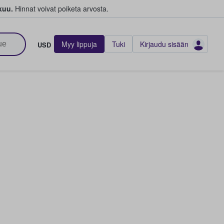
kuu.
Hinnat voivat poiketa arvosta.
Myy lippuja
Tuki
Kirjaudu sisään
USD