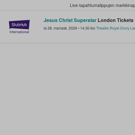
Live-tapahtumalippujen markkina
Jesus Christ Superstar
London Tickets
StubHub - missä fanit ostavat ja
la 28. marrask. 2026
•
14.30
klo
Theatre Royal Drury L