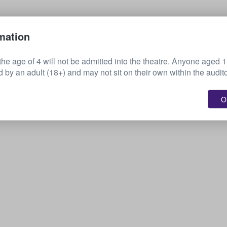
Myy lippusi
mation
the age of 4 will not be admitted into the theatre. Anyone aged 
by an adult (18+) and may not sit on their own within the audit
OK