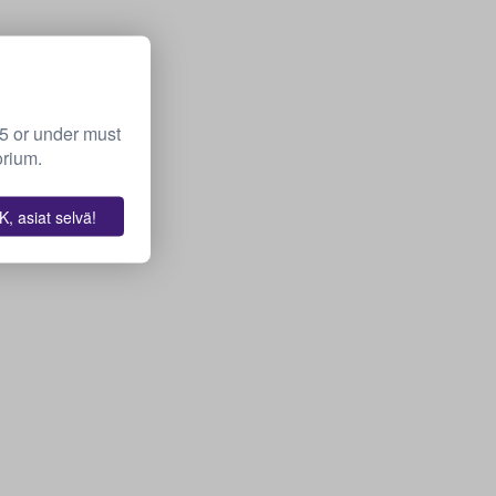
15 or under must
orium.
, asiat selvä!