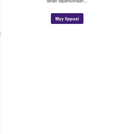
tähän tapahtumaan...
Myy lippusi
;