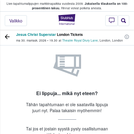
Live-tapahtumalippujen markkinapaikka vuodesta 2009.
Jokaisella tilauksella on 100-
 fanit ostavat ja myyvät lippuja
prosenttinen takuu.
Hinnat voivat poiketa arvosta.
StubHub - missä fa
Valikko
Jesus Christ Superstar
London Tickets
ma 30. marrask. 2026
•
19.30
at
Theatre Royal Drury Lane
,
London
,
London
Ei lippuja... mikä nyt eteen?
Tähän tapahtumaan ei ole saatavilla lippuja
juuri nyt. Palaa takaisin myöhemmin!
Tai jos et jostain syystä pysty osallistumaan