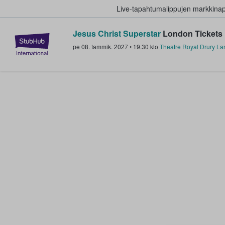
Live-tapahtumalippujen markkina
Jesus Christ Superstar
London Tickets
StubHub - missä fanit ostavat ja
pe 08. tammik. 2027
•
19.30
klo
Theatre Royal Drury La