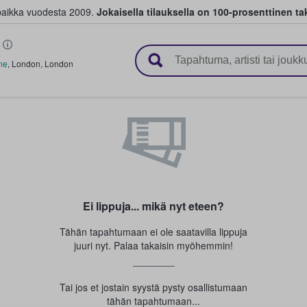
paikka vuodesta 2009.
Jokaisella tilauksella on 100-prosenttinen ta
 myyvät lippuja
ne
,
London
,
London
Ei lippuja... mikä nyt eteen?
Tähän tapahtumaan ei ole saatavilla lippuja
juuri nyt. Palaa takaisin myöhemmin!
Tai jos et jostain syystä pysty osallistumaan
tähän tapahtumaan...