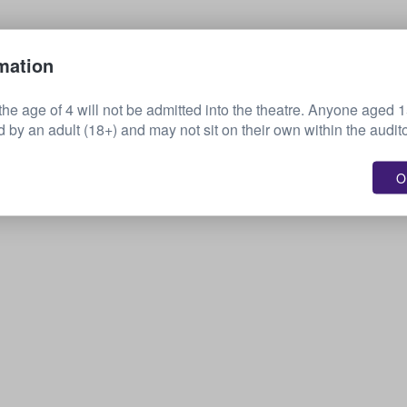
Myy lippusi
mation
the age of 4 will not be admitted into the theatre. Anyone aged 
by an adult (18+) and may not sit on their own within the audit
OK