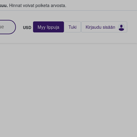
kuu.
Hinnat voivat poiketa arvosta.
Myy lippuja
Tuki
Kirjaudu sisään
USD