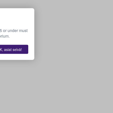
15 or under must
orium.
, asiat selvä!