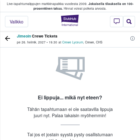
Live-tapahtumalippujen markkinapaikka vuodesta 2009.
Jokaisella tilauksella on 100-
 fanit ostavat ja myyvät lippuja
prosenttinen takuu.
Hinnat voivat poiketa arvosta.
StubHub - missä fa
Valikko
Jimeoin
Crewe Tickets
pe 26. helmik. 2027
•
19.30
at
Crewe Lyceum
,
Crewe
,
CHS
Ei lippuja... mikä nyt eteen?
Tähän tapahtumaan ei ole saatavilla lippuja
juuri nyt. Palaa takaisin myöhemmin!
Tai jos et jostain syystä pysty osallistumaan