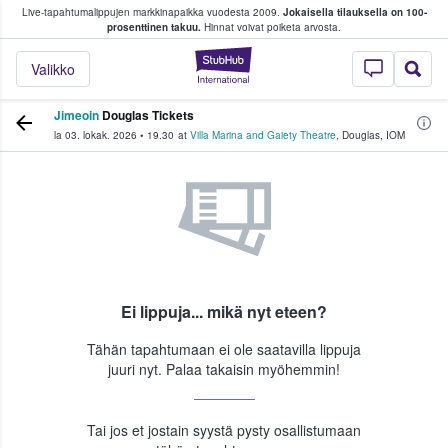
Live-tapahtumalippujen markkinapaikka vuodesta 2009.
Jokaisella tilauksella on 100-
 fanit ostavat ja myyvät lippuja
prosenttinen takuu.
Hinnat voivat poiketa arvosta.
StubHub - missä fa
Valikko
Jimeoin
Douglas Tickets
la 03. lokak. 2026
•
19.30
at
Villa Marina and Gaiety Theatre
,
Douglas
,
IOM
Ei lippuja... mikä nyt eteen?
Tähän tapahtumaan ei ole saatavilla lippuja
juuri nyt. Palaa takaisin myöhemmin!
Tai jos et jostain syystä pysty osallistumaan