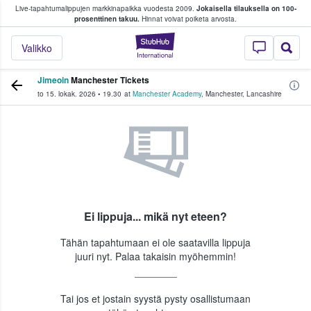
Live-tapahtumalippujen markkinapaikka vuodesta 2009.
Jokaisella tilauksella on 100-
 fanit ostavat ja myyvät lippuja
prosenttinen takuu.
Hinnat voivat poiketa arvosta.
StubHub - missä fa
Valikko
Jimeoin
Manchester Tickets
to 15. lokak. 2026
•
19.30
at
Manchester Academy
,
Manchester
,
Lancashire
Ei lippuja... mikä nyt eteen?
Tähän tapahtumaan ei ole saatavilla lippuja
juuri nyt. Palaa takaisin myöhemmin!
Tai jos et jostain syystä pysty osallistumaan