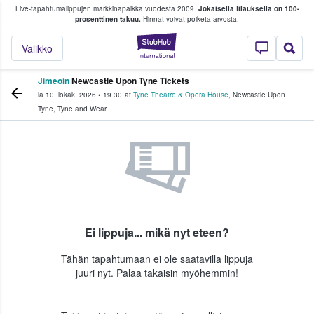
Live-tapahtumalippujen markkinapaikka vuodesta 2009.
Jokaisella tilauksella on 100-
 fanit ostavat ja myyvät lippuja
prosenttinen takuu.
Hinnat voivat poiketa arvosta.
StubHub - missä fa
Valikko
Jimeoin
Newcastle Upon Tyne Tickets
la 10. lokak. 2026
•
19.30
at
Tyne Theatre & Opera House
,
Newcastle Upon
Tyne
,
Tyne and Wear
Ei lippuja... mikä nyt eteen?
Tähän tapahtumaan ei ole saatavilla lippuja
juuri nyt. Palaa takaisin myöhemmin!