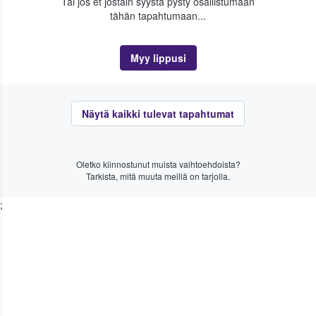
Tai jos et jostain syystä pysty osallistumaan
tähän tapahtumaan...
Myy lippusi
Näytä kaikki tulevat tapahtumat
Oletko kiinnostunut muista vaihtoehdoista?
Tarkista, mitä muuta meillä on tarjolla.
;