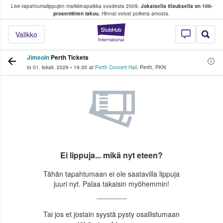
Live-tapahtumalippujen markkinapaikka vuodesta 2009.
Jokaisella tilauksella on 100-
 fanit ostavat ja myyvät lippuja
prosenttinen takuu.
Hinnat voivat poiketa arvosta.
StubHub - missä fa
Valikko
Jimeoin
Perth Tickets
to 01. lokak. 2026
•
19.30
at
Perth Concert Hall
,
Perth
,
PKN
Ei lippuja... mikä nyt eteen?
Tähän tapahtumaan ei ole saatavilla lippuja
juuri nyt. Palaa takaisin myöhemmin!
Tai jos et jostain syystä pysty osallistumaan