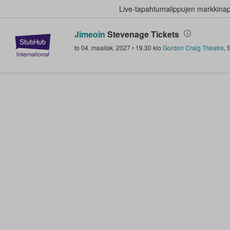
Live-tapahtumalippujen markkina
Jimeoin
Stevenage Tickets
StubHub - missä fanit ostavat ja
to 04. maalisk. 2027
•
19.30
klo
Gordon Craig Theatre
,