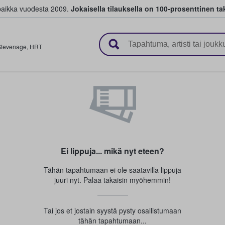
paikka vuodesta 2009.
Jokaisella tilauksella on 100-prosenttinen ta
 myyvät lippuja
Stevenage
,
HRT
Ei lippuja... mikä nyt eteen?
Tähän tapahtumaan ei ole saatavilla lippuja
juuri nyt. Palaa takaisin myöhemmin!
Tai jos et jostain syystä pysty osallistumaan
tähän tapahtumaan...