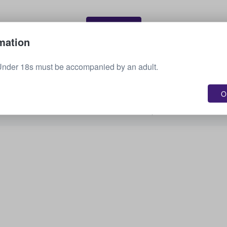
Myy lippusi
mation
Under 18s must be accompanied by an adult.
Näytä kaikki tulevat tapahtumat
OK
Oletko kiinnostunut muista vaihtoehdoista?
Tarkista, mitä muuta meillä on tarjolla.