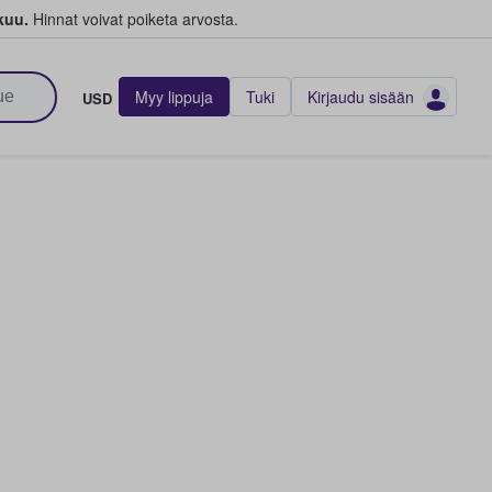
kuu.
Hinnat voivat poiketa arvosta.
Myy lippuja
Tuki
Kirjaudu sisään
USD