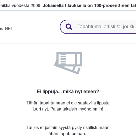
paikka vuodesta 2009.
Jokaisella tilauksella on 100-prosenttinen ta
 myyvät lippuja
rd
,
HRT
Ei lippuja... mikä nyt eteen?
Tähän tapahtumaan ei ole saatavilla lippuja
juuri nyt. Palaa takaisin myöhemmin!
Tai jos et jostain syystä pysty osallistumaan
tähän tapahtumaan...