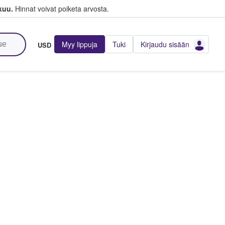
kuu.
Hinnat voivat poiketa arvosta.
Myy lippuja
Tuki
Kirjaudu sisään
USD