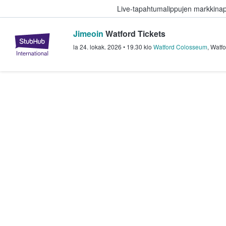
Live-tapahtumalippujen markkina
Jimeoin
Watford Tickets
StubHub - missä fanit ostavat ja
la 24. lokak. 2026
•
19.30
klo
Watford Colosseum
,
Watfo