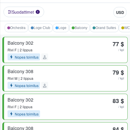
Suodattimet
USD
1
Orchestra
Loge Club
Loge
Balcony
Grand Suites
WC
Balcony 302
77 $
Rivi
F
2 lippua
/ kpl
Nopea toimitus
Balcony 308
79 $
Rivi
M
2 lippua
/ kpl
Nopea toimitus
Balcony 302
83 $
Rivi
F
2 lippua
/ kpl
Nopea toimitus
Balcony 308
84 $