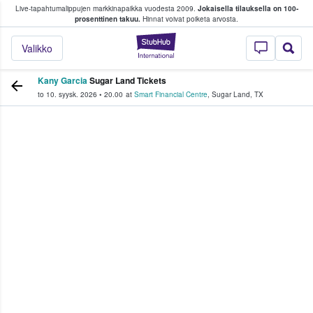
Live-tapahtumalippujen markkinapaikka vuodesta 2009.
Jokaisella tilauksella on 100-
 fanit ostavat ja myyvät lippuja
prosenttinen takuu.
Hinnat voivat poiketa arvosta.
StubHub - missä fa
Valikko
Kany Garcia
Sugar Land Tickets
to 10. syysk. 2026
•
20.00
at
Smart Financial Centre
,
Sugar Land
,
TX