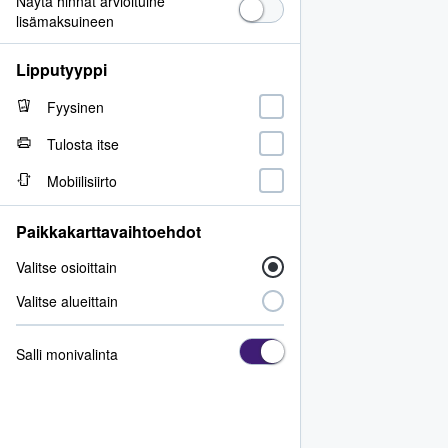
Näytä hinnat arvioituine
lisämaksuineen
Lipputyyppi
Fyysinen
Tulosta itse
Mobiilisiirto
Paikkakarttavaihtoehdot
Valitse osioittain
Valitse alueittain
Salli monivalinta