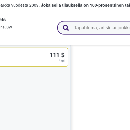
paikka vuodesta 2009.
Jokaisella tilauksella on 100-prosenttinen ta
ets
 myyvät lippuja
uhe
,
BW
111 $
/ kpl