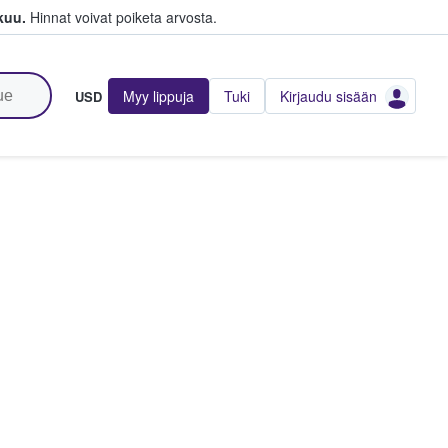
kuu.
Hinnat voivat poiketa arvosta.
Myy lippuja
Tuki
Kirjaudu sisään
USD