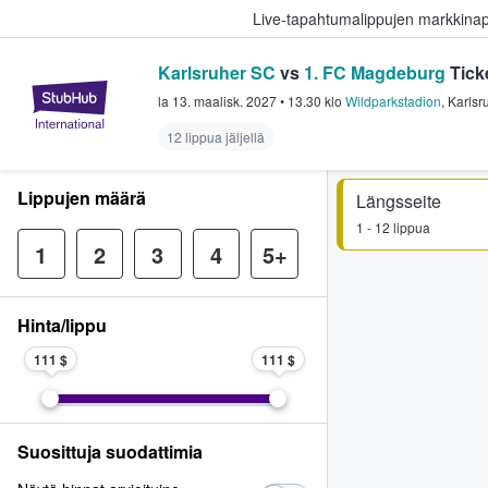
Live-tapahtumalippujen markkina
Karlsruher SC
vs
1. FC Magdeburg
Tick
StubHub - missä fanit ostavat ja
la 13. maalisk. 2027
•
13.30
klo
Wildparkstadion
,
Karlsr
12 lippua jäljellä
Lippujen määrä
Längsseite
1 - 12 lippua
1
2
3
4
5+
Hinta/lippu
111 $
111 $
Suosittuja suodattimia