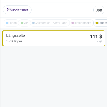
Suodattimet
USD
Logen
VIP
Gastbereich - Away Fans
Hintertorseite
Längss
Längsseite
111 $
1 - 12 lippua
/ kpl