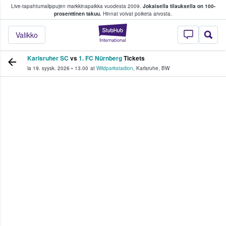
Live-tapahtumalippujen markkinapaikka vuodesta 2009.
Jokaisella tilauksella on 100-
 fanit ostavat ja myyvät lippuja
prosenttinen takuu.
Hinnat voivat poiketa arvosta.
StubHub - missä fa
Valikko
Karlsruher SC
vs
1. FC Nürnberg
Tickets
la 19. syysk. 2026
•
13.00
at
Wildparkstadion
,
Karlsruhe
,
BW