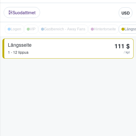
Suodattimet
USD
Logen
VIP
Gastbereich - Away Fans
Hintertorseite
Längss
Längsseite
111 $
1 - 12 lippua
/ kpl