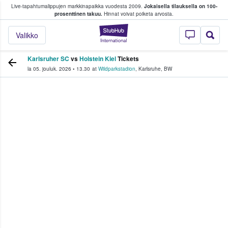
Live-tapahtumalippujen markkinapaikka vuodesta 2009.
Jokaisella tilauksella on 100-
 fanit ostavat ja myyvät lippuja
prosenttinen takuu.
Hinnat voivat poiketa arvosta.
StubHub - missä fa
Valikko
Karlsruher SC
vs
Holstein Kiel
Tickets
la 05. jouluk. 2026
•
13.30
at
Wildparkstadion
,
Karlsruhe
,
BW