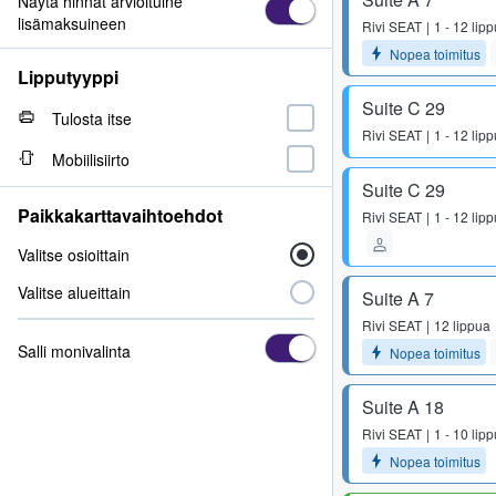
Näytä hinnat arvioituine
lisämaksuineen
Rivi
SEAT
1 - 12 lip
Nopea toimitus
Lipputyyppi
Suite C 29
Tulosta itse
Rivi
SEAT
1 - 12 lip
Mobiilisiirto
Suite C 29
Paikkakarttavaihtoehdot
Rivi
SEAT
1 - 12 lip
Valitse osioittain
Valitse alueittain
Suite A 7
Rivi
SEAT
12 lippua
Salli monivalinta
Nopea toimitus
Suite A 18
Rivi
SEAT
1 - 10 lip
Nopea toimitus