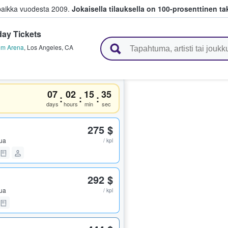
paikka vuodesta 2009.
Jokaisella tilauksella on 100-prosenttinen ta
ay Tickets
 myyvät lippuja
om Arena
,
Los Angeles
,
CA
07
02
15
34
:
:
:
!
days
hours
min
sec
275 $
pua
/ kpl
292 $
pua
/ kpl