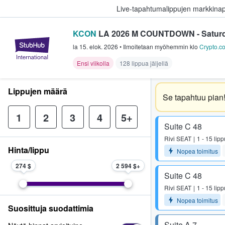
Live-tapahtumalippujen markkina
KCON
LA 2026 M COUNTDOWN - Saturd
StubHub - missä fanit ostavat ja
la 15. elok. 2026
•
Ilmoitetaan myöhemmin
klo
Crypto.c
Ensi viikolla
128 lippua jäljellä
Lippujen määrä
Se tapahtuu pian
1
2
3
4
5+
Suite C 48
Rivi
SEAT
1 - 15 lip
Hinta/lippu
Nopea toimitus
274 $
2 594 $
Suite C 48
Rivi
SEAT
1 - 15 lip
Nopea toimitus
Suosittuja suodattimia
Suite A 7