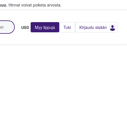
kuu.
Hinnat voivat poiketa arvosta.
Myy lippuja
Tuki
Kirjaudu sisään
USD