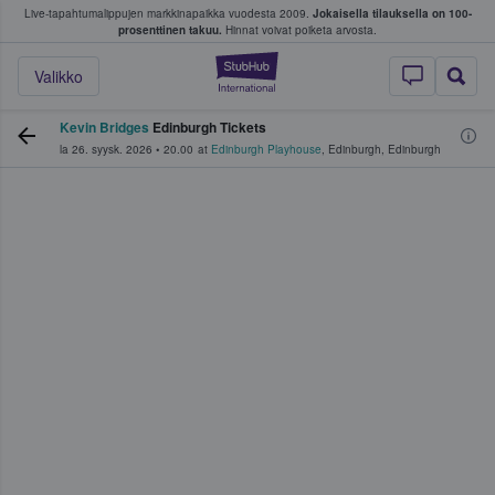
Live-tapahtumalippujen markkinapaikka vuodesta 2009.
Jokaisella tilauksella on 100-
 fanit ostavat ja myyvät lippuja
prosenttinen takuu.
Hinnat voivat poiketa arvosta.
StubHub - missä fa
Valikko
Kevin Bridges
Edinburgh Tickets
la 26. syysk. 2026
•
20.00
at
Edinburgh Playhouse
,
Edinburgh
,
Edinburgh