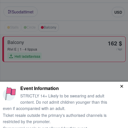
Suodattimet
USD
Stalls
Circle
Balcony
Balcony
162 $
Rivi
E
1 - 4 lippua
/ kpl
Heti ladattavissa
Event Information
STRICTLY 14+ Likely to be swearing and adult
content. Do not admit children younger than this
even if accompanied with an adult.
Ticket resale outside the primary's authorised channels is
restricted by the promoter.