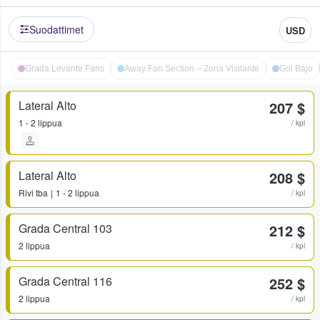
Suodattimet
USD
Grada Levante Fans
Away Fan Section – Zona Visitante
Gol Bajo
Lateral Alto
207 $
1 - 2 lippua
/ kpl
Lateral Alto
208 $
Rivi
tba
1 - 2 lippua
/ kpl
Grada Central 103
212 $
2 lippua
/ kpl
Grada Central 116
252 $
2 lippua
/ kpl