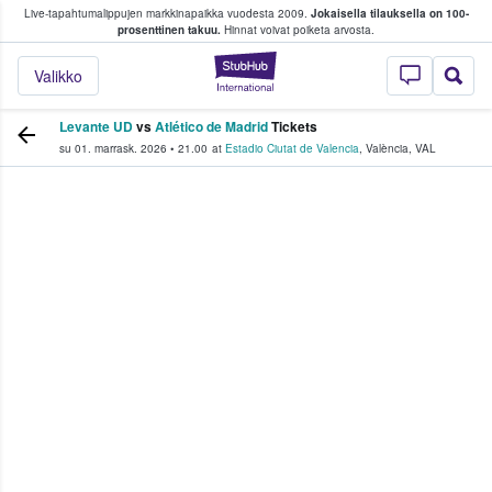
Live-tapahtumalippujen markkinapaikka vuodesta 2009.
Jokaisella tilauksella on 100-
 fanit ostavat ja myyvät lippuja
prosenttinen takuu.
Hinnat voivat poiketa arvosta.
StubHub - missä fa
Valikko
Levante UD
vs
Atlético de Madrid
Tickets
su 01. marrask. 2026
•
21.00
at
Estadio Ciutat de Valencia
,
València
,
VAL