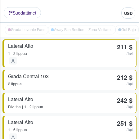
Suodattimet
USD
Grada Levante Fans
Away Fan Section – Zona Visitante
Gol Bajo
Lateral Alto
211 $
1 - 2 lippua
/ kpl
Grada Central 103
212 $
2 lippua
/ kpl
Lateral Alto
242 $
Rivi
tba
1 - 2 lippua
/ kpl
Lateral Alto
251 $
1 - 6 lippua
/ kpl