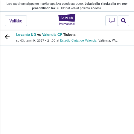
Live-tapahtumalippujen markkinapaikka vuodesta 2009.
Jokaisella tilauksella on 100-
 fanit ostavat ja myyvät lippuja
prosenttinen takuu.
Hinnat voivat poiketa arvosta.
StubHub - missä fa
Valikko
Levante UD
vs
Valencia CF
Tickets
su 03. tammik. 2027
•
21.00
at
Estadio Ciutat de Valencia
,
València
,
VAL