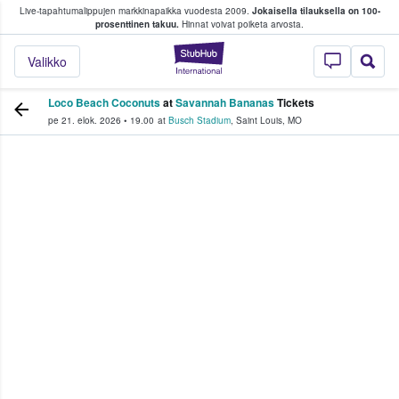
Live-tapahtumalippujen markkinapaikka vuodesta 2009.
Jokaisella tilauksella on 100-
 fanit ostavat ja myyvät lippuja
prosenttinen takuu.
Hinnat voivat poiketa arvosta.
StubHub - missä fa
Valikko
Loco Beach Coconuts
at
Savannah Bananas
Tickets
pe 21. elok. 2026
•
19.00
at
Busch Stadium
,
Saint Louis
,
MO