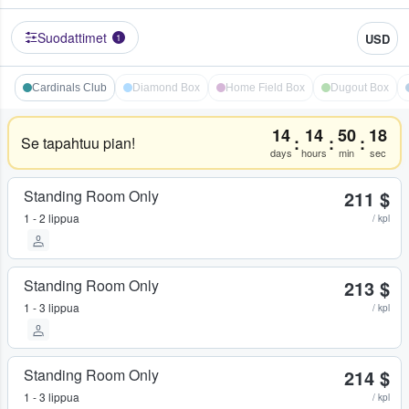
Suodattimet
USD
1
Cardinals Club
Diamond Box
Home Field Box
Dugout Box
14
14
50
18
:
:
:
Se tapahtuu pian!
days
hours
min
sec
Standing Room Only
211 $
1 - 2 lippua
/ kpl
Standing Room Only
213 $
1 - 3 lippua
/ kpl
Standing Room Only
214 $
1 - 3 lippua
/ kpl