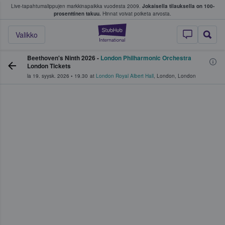
Live-tapahtumalippujen markkinapaikka vuodesta 2009.
Jokaisella tilauksella on 100-
 fanit ostavat ja myyvät lippuja
prosenttinen takuu.
Hinnat voivat poiketa arvosta.
StubHub - missä fa
Valikko
Beethoven's Ninth 2026 -
London Philharmonic Orchestra
London Tickets
la 19. syysk. 2026
•
19.30
at
London Royal Albert Hall
,
London
,
London