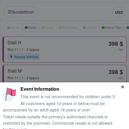
Suodattimet
USD
Arena
Stalls
Circle
Restricted
Loggia
Grand Tier
Stall H
398 $
Rivi
11
1 - 2 lippua
/ kpl
Nopea toimitus
Stall M
398 $
Rivi
11
1 - 2 lippua
/ kpl
Nopea toimitus
Event Information
This event is not recommended for children under 5.
Second Tier Box 72
421 $
All customers aged 14 years or below must be
Rivi
1
1 - 4 lippua
/ kpl
accompanied by an adult aged 18 years or over.
Nopea toimitus
Ticket resale outside the primary's authorised channels is
restricted by the promoter. Commercial resale is not allowed
Grand Tier Box 32
453 $