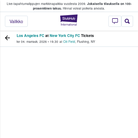
Live-tapahtumalippujen markkinapaikka vuodesta 2009.
Jokaisella tilauksella on 100-
 fanit ostavat ja myyvät lippuja
prosenttinen takuu.
Hinnat voivat poiketa arvosta.
StubHub - missä fa
Valikko
Los Angeles FC
at
New York City FC
Tickets
ke 04. marrask. 2026
•
19.30
at
Citi Field
,
Flushing
,
NY