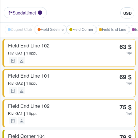
Suodattimet
USD
1
Dugout Club
Field Sideline
Field Corner
Field End Line
E
Field End Line 102
63 $
Rivi
GA1
1 lippu
/ kpl
Field End Line 101
69 $
Rivi
GA2
1 lippu
/ kpl
Field End Line 102
75 $
Rivi
GA1
1 lippu
/ kpl
Field Corner 104
79 $