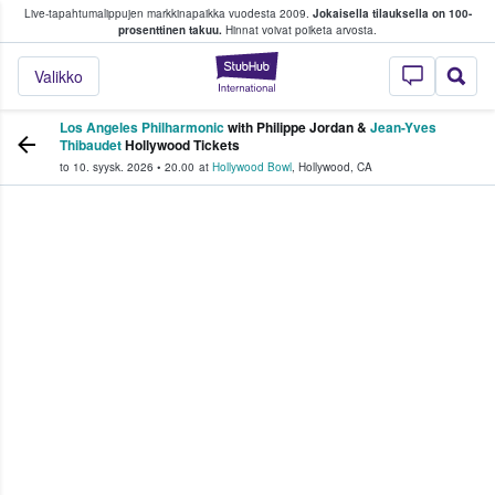
Live-tapahtumalippujen markkinapaikka vuodesta 2009.
Jokaisella tilauksella on 100-
 fanit ostavat ja myyvät lippuja
prosenttinen takuu.
Hinnat voivat poiketa arvosta.
StubHub - missä fa
Valikko
Los Angeles Philharmonic
with Philippe Jordan &
Jean-Yves
Thibaudet
Hollywood Tickets
to 10. syysk. 2026
•
20.00
at
Hollywood Bowl
,
Hollywood
,
CA