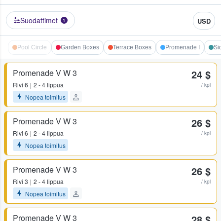
Suodattimet
USD
1
Pool Circle
Garden Boxes
Terrace Boxes
Promenade I
Si
Promenade V W 3
24 $
Rivi
6
2 - 4 lippua
/ kpl
Nopea toimitus
Promenade V W 3
26 $
Rivi
6
2 - 4 lippua
/ kpl
Nopea toimitus
Promenade V W 3
26 $
Rivi
3
2 - 4 lippua
/ kpl
Nopea toimitus
Promenade V W 3
28 $