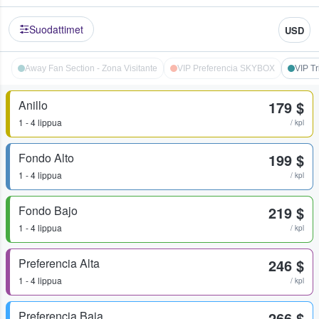
Suodattimet
USD
Away Fan Section - Zona Visitante
VIP Preferencia SKYBOX
VIP T
Anillo
179 $
1 - 4 lippua
/ kpl
Fondo Alto
199 $
1 - 4 lippua
/ kpl
Fondo Bajo
219 $
1 - 4 lippua
/ kpl
Preferencia Alta
246 $
1 - 4 lippua
/ kpl
Preferencia Baja
266 $