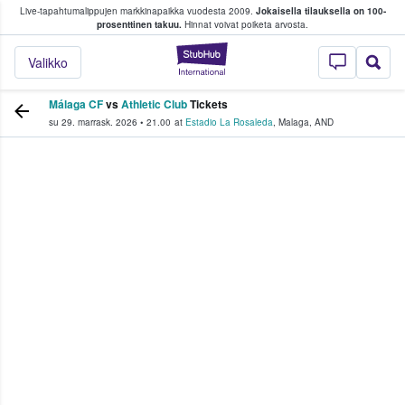
Live-tapahtumalippujen markkinapaikka vuodesta 2009.
Jokaisella tilauksella on 100-
 fanit ostavat ja myyvät lippuja
prosenttinen takuu.
Hinnat voivat poiketa arvosta.
StubHub - missä fa
Valikko
Málaga CF
vs
Athletic Club
Tickets
su 29. marrask. 2026
•
21.00
at
Estadio La Rosaleda
,
Malaga
,
AND