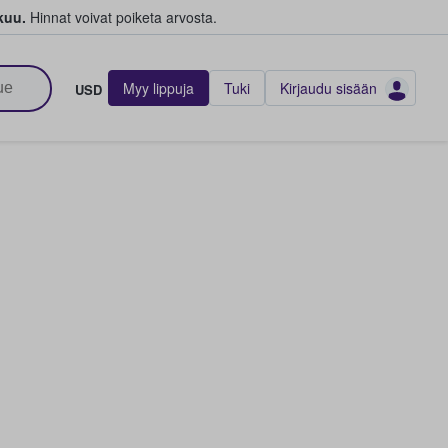
kuu.
Hinnat voivat poiketa arvosta.
Myy lippuja
Tuki
Kirjaudu sisään
USD