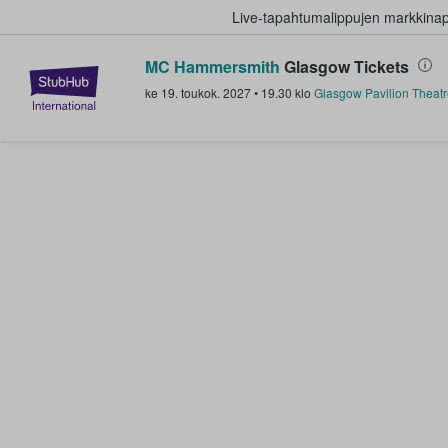
Live-tapahtumalippujen markkina
MC Hammersmith
Glasgow Tickets
StubHub - missä fanit ostavat ja
ke 19. toukok. 2027
•
19.30
klo
Glasgow Pavilion Theat