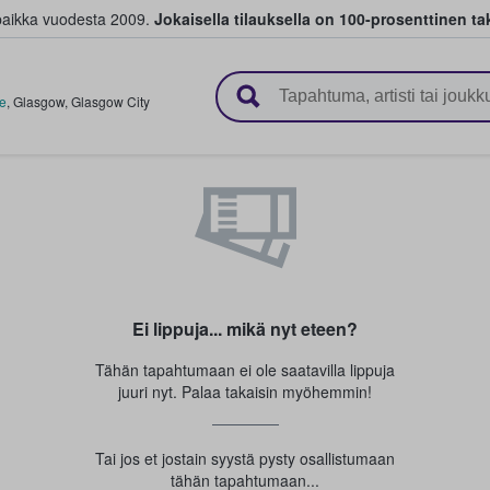
paikka vuodesta 2009.
Jokaisella tilauksella on 100-prosenttinen ta
 myyvät lippuja
re
,
Glasgow
,
Glasgow City
Ei lippuja... mikä nyt eteen?
Tähän tapahtumaan ei ole saatavilla lippuja
juuri nyt. Palaa takaisin myöhemmin!
Tai jos et jostain syystä pysty osallistumaan
tähän tapahtumaan...