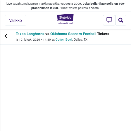
Live-tapahtumalippujen markkinapaikka vuodesta 2009.
Jokaisella tilauksella on 100-
 fanit ostavat ja myyvät lippuja
prosenttinen takuu.
Hinnat voivat poiketa arvosta.
StubHub - missä fa
Valikko
Texas Longhorns
vs
Oklahoma Sooners Football
Tickets
la 10. lokak. 2026
•
14.30
at
Cotton Bowl
,
Dallas
,
TX