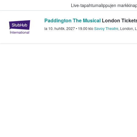
Live-tapahtumalippujen markkina
Paddington The Musical
London Ticket
StubHub - missä fanit ostavat ja
la 10. huhtik. 2027
•
19.00
klo
Savoy Theatre
,
London
,
L