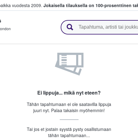
paikka vuodesta 2009.
Jokaisella tilauksella on 100-prosenttinen ta
s
 myyvät lippuja
ondon
Ei lippuja... mikä nyt eteen?
Tähän tapahtumaan ei ole saatavilla lippuja
juuri nyt. Palaa takaisin myöhemmin!
Tai jos et jostain syystä pysty osallistumaan
tähän tapahtumaan...