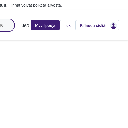
kuu.
Hinnat voivat poiketa arvosta.
Myy lippuja
Tuki
Kirjaudu sisään
USD