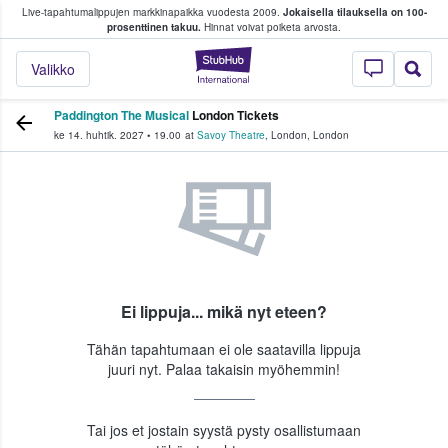
Live-tapahtumalippujen markkinapaikka vuodesta 2009.
Jokaisella tilauksella on 100-
 fanit ostavat ja myyvät lippuja
prosenttinen takuu.
Hinnat voivat poiketa arvosta.
StubHub - missä fa
Valikko
Paddington The Musical
London Tickets
ke 14. huhtik. 2027
•
19.00
at
Savoy Theatre
,
London
,
London
Ei lippuja... mikä nyt eteen?
Tähän tapahtumaan ei ole saatavilla lippuja
juuri nyt. Palaa takaisin myöhemmin!
Tai jos et jostain syystä pysty osallistumaan