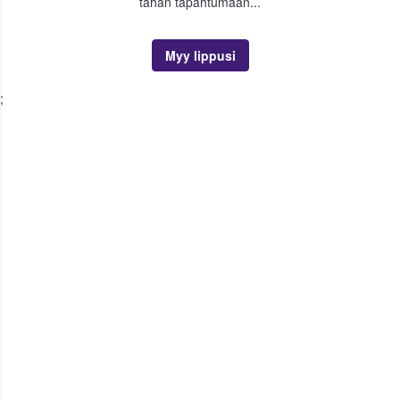
tähän tapahtumaan...
Myy lippusi
;