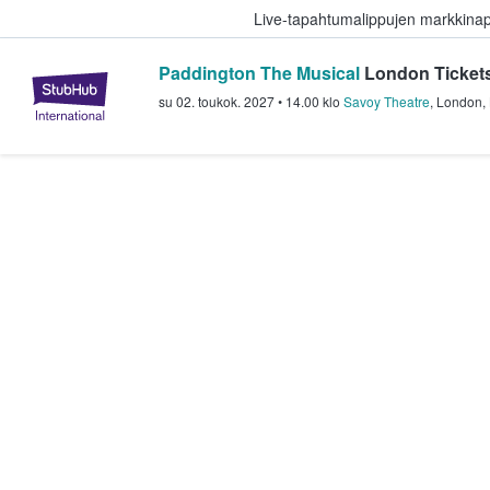
Live-tapahtumalippujen markkina
Paddington The Musical
London Ticket
StubHub - missä fanit ostavat ja
su 02. toukok. 2027
•
14.00
klo
Savoy Theatre
,
London
,