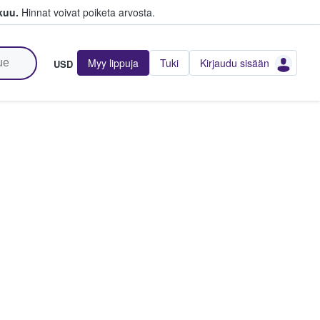
kuu.
Hinnat voivat poiketa arvosta.
Myy lippuja
Tuki
Kirjaudu sisään
USD