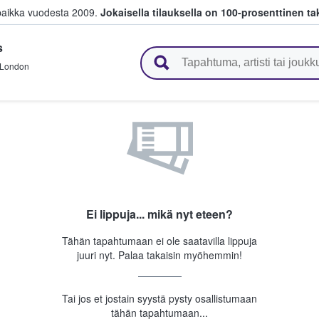
paikka vuodesta 2009.
Jokaisella tilauksella on 100-prosenttinen ta
s
 myyvät lippuja
London
Ei lippuja... mikä nyt eteen?
Tähän tapahtumaan ei ole saatavilla lippuja
juuri nyt. Palaa takaisin myöhemmin!
Tai jos et jostain syystä pysty osallistumaan
tähän tapahtumaan...