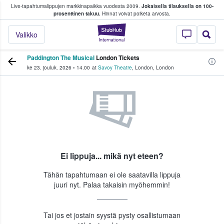
Live-tapahtumalippujen markkinapaikka vuodesta 2009.
Jokaisella tilauksella on 100-
 fanit ostavat ja myyvät lippuja
prosenttinen takuu.
Hinnat voivat poiketa arvosta.
StubHub - missä fa
Valikko
Paddington The Musical
London Tickets
ke 23. jouluk. 2026
•
14.00
at
Savoy Theatre
,
London
,
London
Ei lippuja... mikä nyt eteen?
Tähän tapahtumaan ei ole saatavilla lippuja
juuri nyt. Palaa takaisin myöhemmin!
Tai jos et jostain syystä pysty osallistumaan