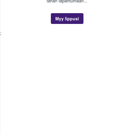
tähän tapahtumaan...
Myy lippusi
;