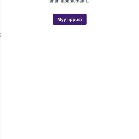
tähän tapahtumaan...
Myy lippusi
;