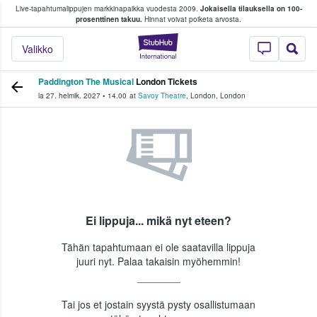
Live-tapahtumalippujen markkinapaikka vuodesta 2009.
Jokaisella tilauksella on 100-
 fanit ostavat ja myyvät lippuja
prosenttinen takuu.
Hinnat voivat poiketa arvosta.
StubHub - missä fa
Valikko
Paddington The Musical
London Tickets
la 27. helmik. 2027
•
14.00
at
Savoy Theatre
,
London
,
London
Ei lippuja... mikä nyt eteen?
Tähän tapahtumaan ei ole saatavilla lippuja
juuri nyt. Palaa takaisin myöhemmin!
Tai jos et jostain syystä pysty osallistumaan