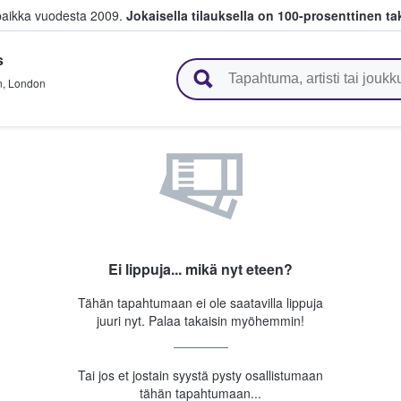
paikka vuodesta 2009.
Jokaisella tilauksella on 100-prosenttinen ta
s
 myyvät lippuja
n
,
London
Ei lippuja... mikä nyt eteen?
Tähän tapahtumaan ei ole saatavilla lippuja
juuri nyt. Palaa takaisin myöhemmin!
Tai jos et jostain syystä pysty osallistumaan
tähän tapahtumaan...