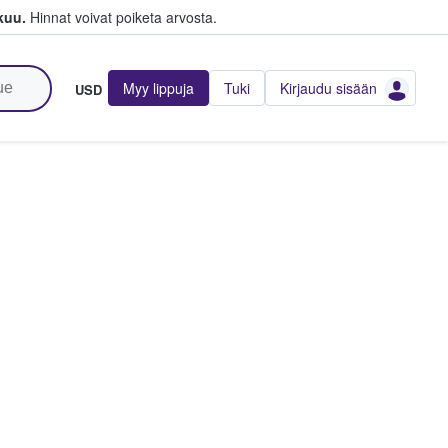
kuu.
Hinnat voivat poiketa arvosta.
Myy lippuja
Tuki
Kirjaudu sisään
USD