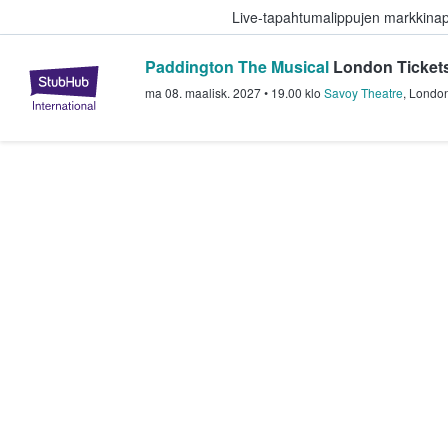
Live-tapahtumalippujen markkina
Paddington The Musical
London Ticket
StubHub - missä fanit ostavat ja
ma 08. maalisk. 2027
•
19.00
klo
Savoy Theatre
,
Londo