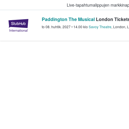
Live-tapahtumalippujen markkina
Paddington The Musical
London Ticket
StubHub - missä fanit ostavat ja
to 08. huhtik. 2027
•
14.00
klo
Savoy Theatre
,
London
,
L