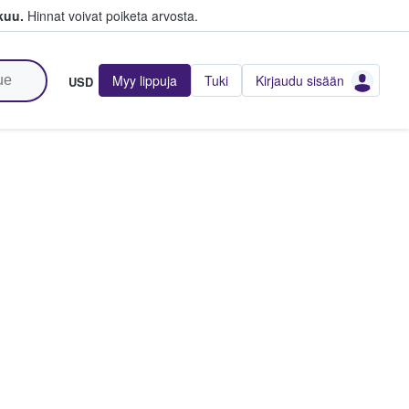
kuu.
Hinnat voivat poiketa arvosta.
Myy lippuja
Tuki
Kirjaudu sisään
USD