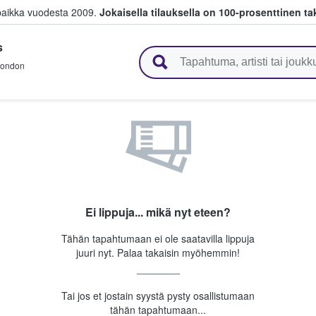
paikka vuodesta 2009.
Jokaisella tilauksella on 100-prosenttinen ta
s
 myyvät lippuja
ondon
Ei lippuja... mikä nyt eteen?
Tähän tapahtumaan ei ole saatavilla lippuja
juuri nyt. Palaa takaisin myöhemmin!
Tai jos et jostain syystä pysty osallistumaan
tähän tapahtumaan...