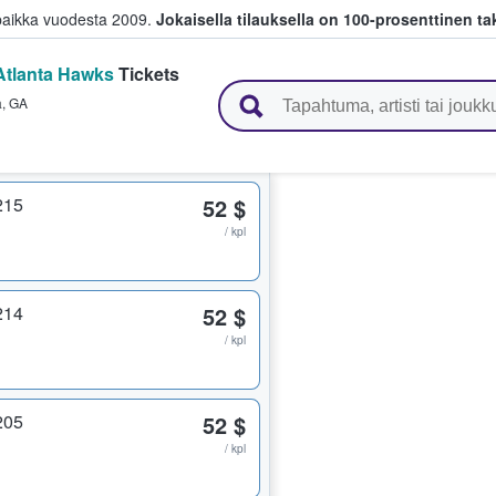
paikka vuodesta 2009.
Jokaisella tilauksella on 100-prosenttinen ta
Atlanta Hawks
Tickets
 myyvät lippuja
a
,
GA
215
52 $
/ kpl
214
52 $
/ kpl
205
52 $
/ kpl