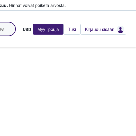
kuu.
Hinnat voivat poiketa arvosta.
Myy lippuja
Tuki
Kirjaudu sisään
USD