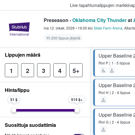
Live-tapahtumalippujen markkina
Preseason -
Oklahoma City Thunder
at
StubHub - missä fanit ostavat ja
ma 12. lokak. 2026
•
19.00
klo
State Farm Arena
,
Atlant
Yli 200 lippua jäljellä
Lippujen määrä
Upper Baseline 
Rivi
P
1 - 5 lippua
1
2
3
4
5+
Upper Baseline 
Hinta/lippu
Rivi
H
2 - 4 lippua
51 $
514 $
Upper Baseline 
Rivi
G
2 - 4 lippua
Suosittuja suodattimia