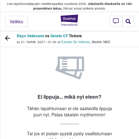
Live-tapahtumalippujen markkinapaikka vuodesta 2009.
Jokaisella tilauksella on 100-
 fanit ostavat ja myyvät lippuja
prosenttinen takuu.
Hinnat voivat poiketa arvosta.
StubHub - missä fa
Valikko
Rayo Vallecano
vs
Getafe CF
Tickets
su 21. helmik. 2027
•
21.00
at
Estadio De Vallecas
,
Madrid
,
MAD
Ei lippuja... mikä nyt eteen?
Tähän tapahtumaan ei ole saatavilla lippuja
juuri nyt. Palaa takaisin myöhemmin!
Tai jos et jostain syystä pysty osallistumaan