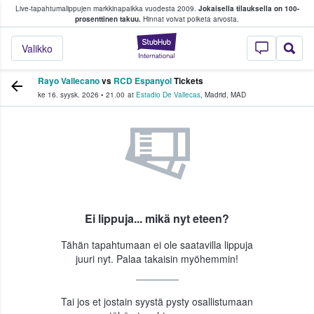
Live-tapahtumalippujen markkinapaikka vuodesta 2009.
Jokaisella tilauksella on 100-
 fanit ostavat ja myyvät lippuja
prosenttinen takuu.
Hinnat voivat poiketa arvosta.
StubHub - missä fa
Valikko
Rayo Vallecano
vs
RCD Espanyol
Tickets
ke 16. syysk. 2026
•
21.00
at
Estadio De Vallecas
,
Madrid
,
MAD
Ei lippuja... mikä nyt eteen?
Tähän tapahtumaan ei ole saatavilla lippuja
juuri nyt. Palaa takaisin myöhemmin!
Tai jos et jostain syystä pysty osallistumaan