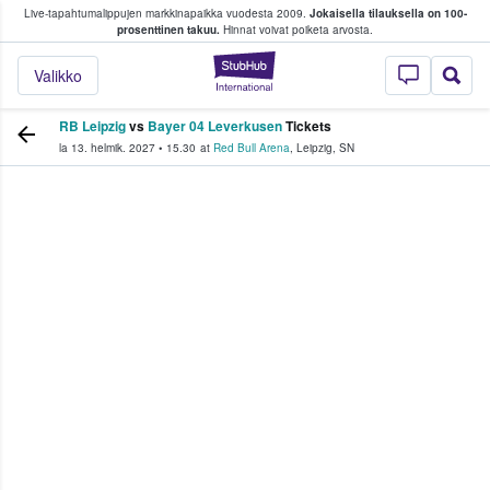
Live-tapahtumalippujen markkinapaikka vuodesta 2009.
Jokaisella tilauksella on 100-
 fanit ostavat ja myyvät lippuja
prosenttinen takuu.
Hinnat voivat poiketa arvosta.
StubHub - missä fa
Valikko
RB Leipzig
vs
Bayer 04 Leverkusen
Tickets
la 13. helmik. 2027
•
15.30
at
Red Bull Arena
,
Leipzig
,
SN