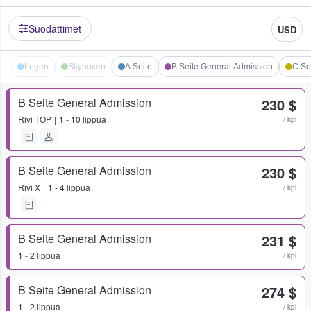
Suodattimet
USD
Logen
Skyboxen
A Seite
B Seite General Admission
C Se
B Seite General Admission
230 $
Rivi
TOP
1 - 10 lippua
/ kpl
B Seite General Admission
230 $
Rivi
X
1 - 4 lippua
/ kpl
B Seite General Admission
231 $
1 - 2 lippua
/ kpl
B Seite General Admission
274 $
1 - 2 lippua
/ kpl