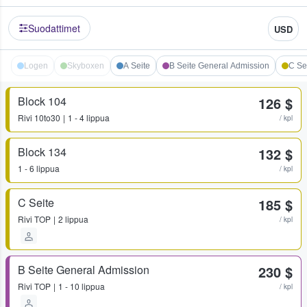
Suodattimet
USD
Logen
Skyboxen
A Seite
B Seite General Admission
C Se
Block 104
126 $
Rivi
10to30
1 - 4 lippua
/ kpl
Block 134
132 $
1 - 6 lippua
/ kpl
C Seite
185 $
Rivi
TOP
2 lippua
/ kpl
B Seite General Admission
230 $
Rivi
TOP
1 - 10 lippua
/ kpl