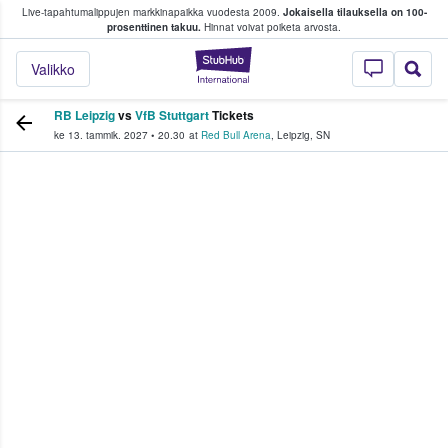
Live-tapahtumalippujen markkinapaikka vuodesta 2009.
Jokaisella tilauksella on 100-
 fanit ostavat ja myyvät lippuja
prosenttinen takuu.
Hinnat voivat poiketa arvosta.
StubHub - missä fa
Valikko
RB Leipzig
vs
VfB Stuttgart
Tickets
ke 13. tammik. 2027
•
20.30
at
Red Bull Arena
,
Leipzig
,
SN