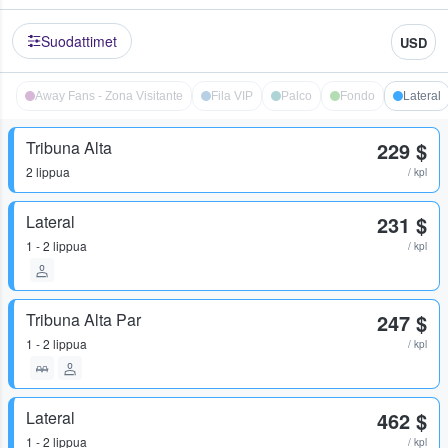
Suodattimet
USD
Away Fans - Zona Visitante
Fila VIP
Palco
Fondo
Lateral
Tribuna Alta
229 $
2 lippua
/ kpl
Lateral
231 $
1 - 2 lippua
/ kpl
Tribuna Alta Par
247 $
1 - 2 lippua
/ kpl
Lateral
462 $
1 - 2 lippua
/ kpl