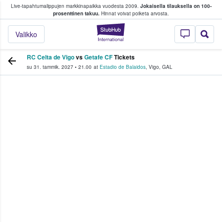
Live-tapahtumalippujen markkinapaikka vuodesta 2009.
Jokaisella tilauksella on 100-
 fanit ostavat ja myyvät lippuja
prosenttinen takuu.
Hinnat voivat poiketa arvosta.
StubHub - missä fa
Valikko
RC Celta de Vigo
vs
Getafe CF
Tickets
su 31. tammik. 2027
•
21.00
at
Estadio de Balaidos
,
Vigo
,
GAL