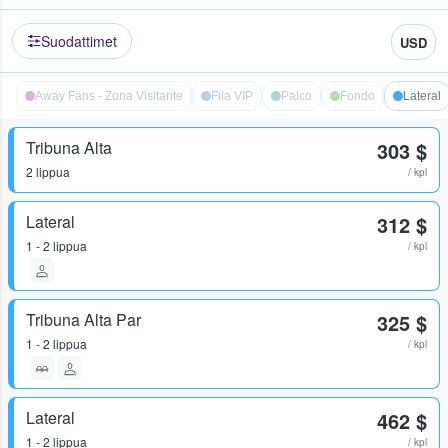
Suodattimet
USD
Away Fans - Zona Visitante
Fila VIP
Palco
Fondo
Lateral
Tribuna Alta
303 $
2 lippua
/ kpl
Lateral
312 $
1 - 2 lippua
/ kpl
Tribuna Alta Par
325 $
1 - 2 lippua
/ kpl
Lateral
462 $
1 - 2 lippua
/ kpl