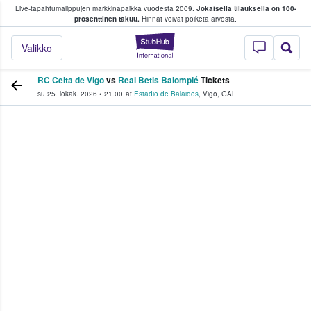
Live-tapahtumalippujen markkinapaikka vuodesta 2009.
Jokaisella tilauksella on 100-
 fanit ostavat ja myyvät lippuja
prosenttinen takuu.
Hinnat voivat poiketa arvosta.
StubHub - missä fa
Valikko
RC Celta de Vigo
vs
Real Betis Balompié
Tickets
su 25. lokak. 2026
•
21.00
at
Estadio de Balaidos
,
Vigo
,
GAL