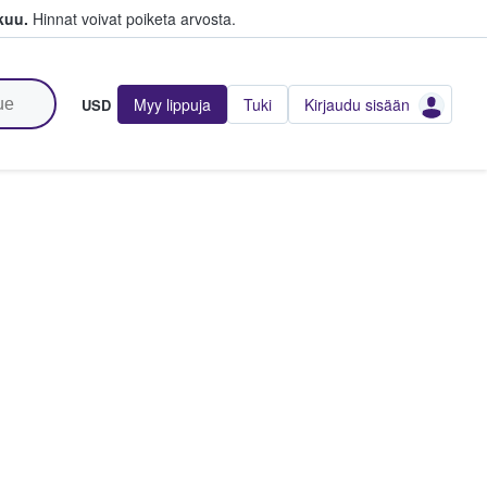
kuu.
Hinnat voivat poiketa arvosta.
Myy lippuja
Tuki
Kirjaudu sisään
USD