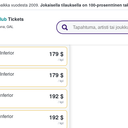
paikka vuodesta 2009.
Jokaisella tilauksella on 100-prosenttinen ta
Club
Tickets
 myyvät lippuja
una
,
GAL
nferior
179 $
/ kpl
nferior
179 $
/ kpl
nferior
192 $
/ kpl
nferior
192 $
/ kpl