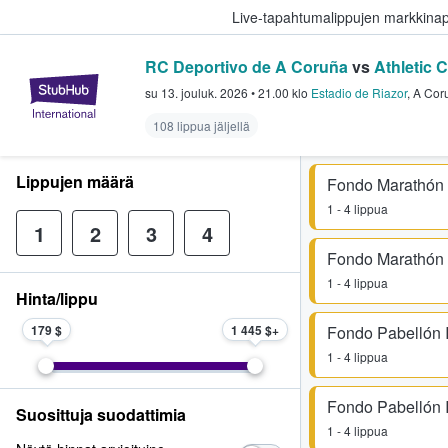
Live-tapahtumalippujen markkina
RC Deportivo de A Coruña
vs
Athletic 
StubHub - missä fanit ostavat ja
su 13. jouluk. 2026
•
21.00
klo
Estadio de Riazor
,
A Cor
108 lippua jäljellä
Lippujen määrä
Fondo Marathón I
1 - 4 lippua
1
2
3
4
Fondo Marathón I
1 - 4 lippua
Hinta/lippu
179 $
1 445 $
Fondo Pabellón I
1 - 4 lippua
Fondo Pabellón I
Suosittuja suodattimia
1 - 4 lippua