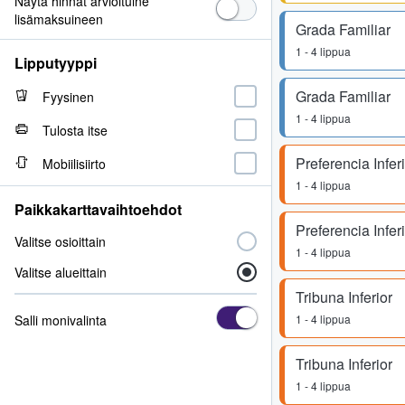
Näytä hinnat arvioituine
lisämaksuineen
Grada Familiar
1 - 4 lippua
Lipputyyppi
Grada Familiar
Fyysinen
1 - 4 lippua
Tulosta itse
Preferencia Infer
Mobiilisiirto
1 - 4 lippua
Paikkakarttavaihtoehdot
Preferencia Infer
Valitse osioittain
1 - 4 lippua
Valitse alueittain
Tribuna Inferior
Salli monivalinta
1 - 4 lippua
Tribuna Inferior
1 - 4 lippua